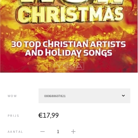
WOW
€17,99
PRIJS
1
AANTAL