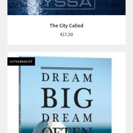
The City Called
€17,50
UITVERKOCHT