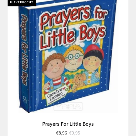
UITVERKOCHT
Prayers For Little Boys
€8,96
€9,95