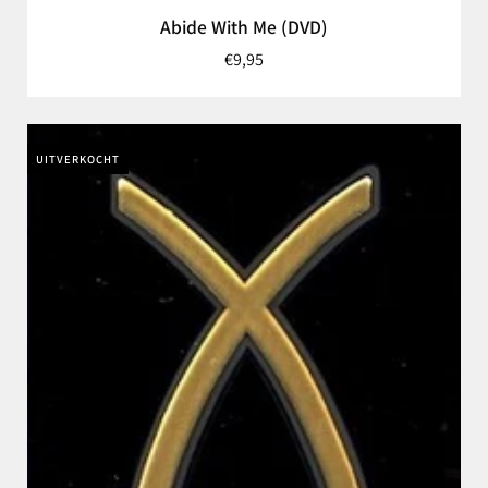
Abide With Me (DVD)
€9,95
UITVERKOCHT