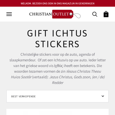
WELKOM. BEZOEK ONS OOK IN ONS MAGAZIJN IN GENDRINGEN
0
GIFT ICHTUS
STICKERS
Christelijke stickers voor op de auto, agenda of
slaapkamerdeur. Of zet een Ichtusvis op uw auto. Ieder letter
van het griekse woord vis
ἰχθύς
iheeft een betekenis
. Die
woorden tezamen vormen de zin
Ièsous Christos Theou
Huios Sootèr
(vertaald):
Jezus Christus, Gods zoon, (en / de)
Redder