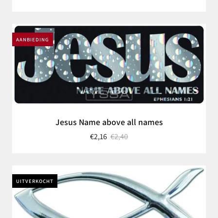
AANBIEDING
Jesus Name above all names
€2,16
€2,40
UITVERKOCHT