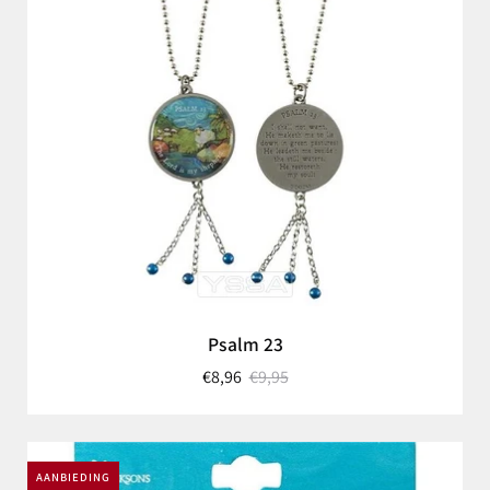
Psalm 23
€8,96
€9,95
AANBIEDING