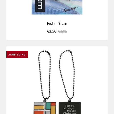
Fish - 7 cm
€3,56
€3,95
AANBIEDING