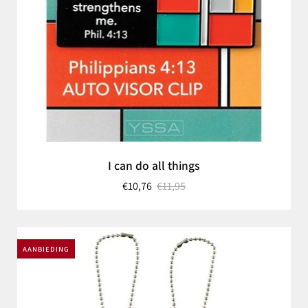
I can do all things
€10,76
€11,95
AANBIEDING