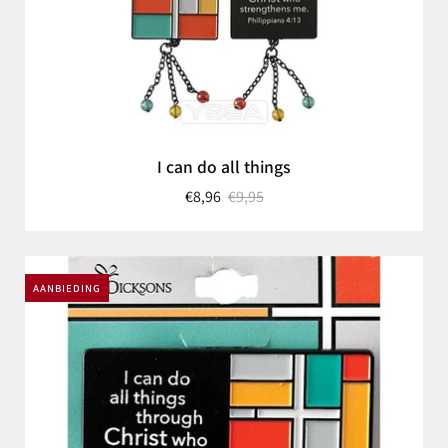
I can do all things
€8,96
€9,95
AANBIEDING