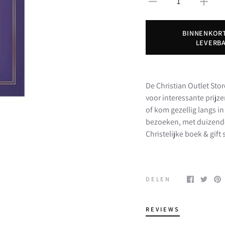
1
BINNENKOR
LEVERB
De Christian Outlet Stor
voor interessante prijz
of kom gezellig langs 
bezoeken, met duizend
Christelijke boek & gif
DELEN
REVIEWS