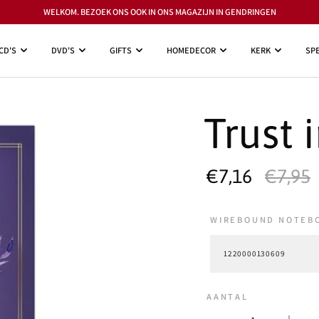
WELKOM. BEZOEK ONS OOK IN ONS MAGAZIJN IN GENDRINGEN
CD'S
DVD'S
GIFTS
HOMEDECOR
KERK
SPE
Trust 
€7,16
€7,95
WIREBOUND NOTEBOO
AANTAL