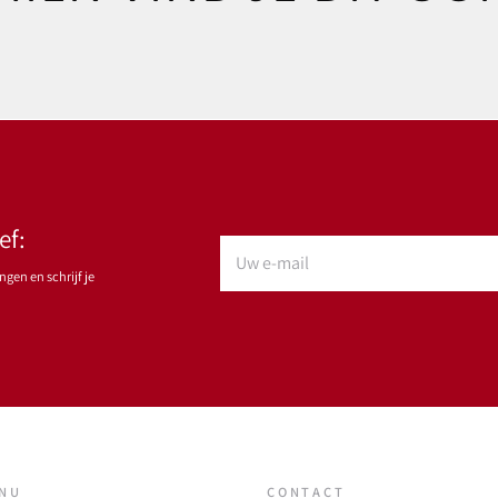
ef:
gen en schrijf je
ENU
CONTACT