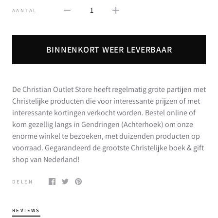
1
AANTAL
BINNENKORT WEER LEVERBAAR
De Christian Outlet Store heeft regelmatig grote partijen met
Christelijke producten die voor interessante prijzen of met
interessante kortingen verkocht worden. Bestel online of
kom gezellig langs in Gendringen (Achterhoek) om onze
enorme winkel te bezoeken, met duizenden producten op
voorraad. Gegarandeerd de grootste Christelijke boek & gift
shop van Nederland!
DELEN
REVIEWS