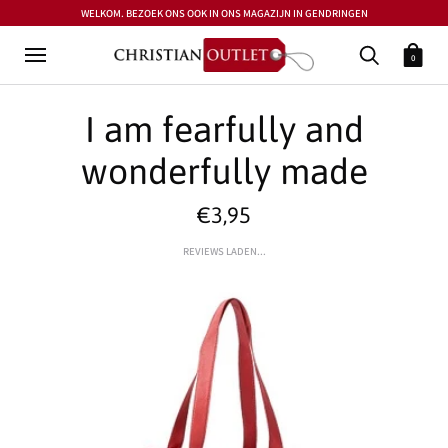
WELKOM. BEZOEK ONS OOK IN ONS MAGAZIJN IN GENDRINGEN
0
I am fearfully and
wonderfully made
€3,95
REVIEWS LADEN...