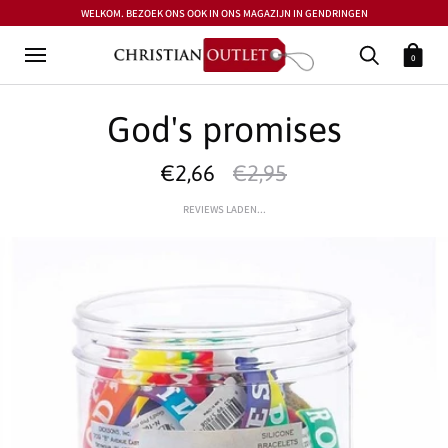
WELKOM. BEZOEK ONS OOK IN ONS MAGAZIJN IN GENDRINGEN
0
God's promises
€2,66
€2,95
REVIEWS LADEN...