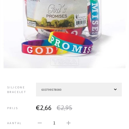
SILICONE
BRACELET
€2,66
€2,95
PRIJS
1
AANTAL