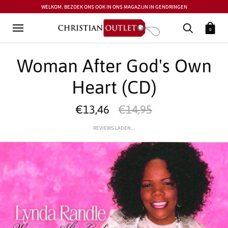
WELKOM. BEZOEK ONS OOK IN ONS MAGAZIJN IN GENDRINGEN
0
Woman After God's Own
Heart (CD)
€13,46
€14,95
REVIEWS LADEN...