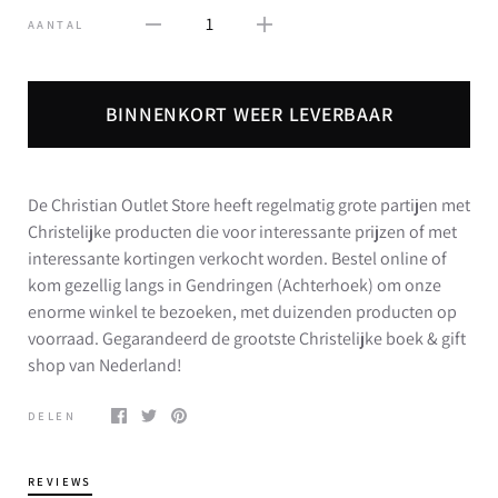
1
AANTAL
BINNENKORT WEER LEVERBAAR
De Christian Outlet Store heeft regelmatig grote partijen met
Christelijke producten die voor interessante prijzen of met
interessante kortingen verkocht worden. Bestel online of
kom gezellig langs in Gendringen (Achterhoek) om onze
enorme winkel te bezoeken, met duizenden producten op
voorraad. Gegarandeerd de grootste Christelijke boek & gift
shop van Nederland!
DELEN
REVIEWS