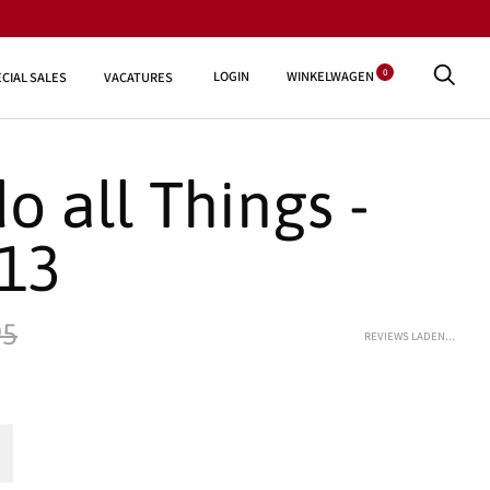
0
LOGIN
WINKELWAGEN
CIAL SALES
VACATURES
do all Things -
:13
95
REVIEWS LADEN...