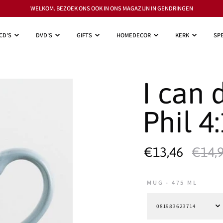
WELKOM. BEZOEK ONS OOK IN ONS MAGAZIJN IN GENDRINGEN
CD'S
DVD'S
GIFTS
HOMEDECOR
KERK
SPE
I can 
Phil 4
€13,46
€14,
MUG - 475 ML