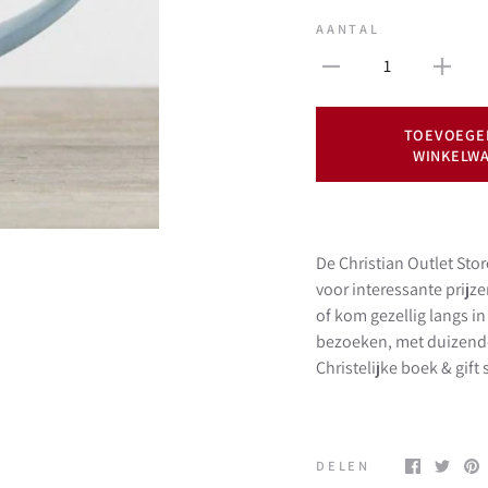
AANTAL
1
TOEVOEGE
WINKELW
De Christian Outlet Stor
voor interessante prijz
of kom gezellig langs 
bezoeken, met duizend
Christelijke boek & gif
DELEN