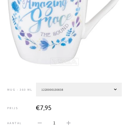
MUG - 360 ML
€7,95
PRIJS
1
AANTAL