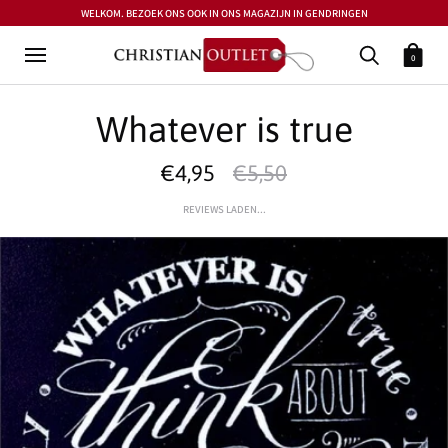
WELKOM. BEZOEK ONS OOK IN ONS MAGAZIJN IN GENDRINGEN
0
Whatever is true
€4,95
€5,50
REVIEWS LADEN...