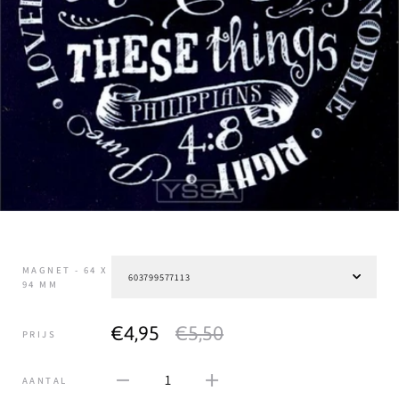
MAGNET - 64 X
94 MM
€4,95
€5,50
PRIJS
1
AANTAL