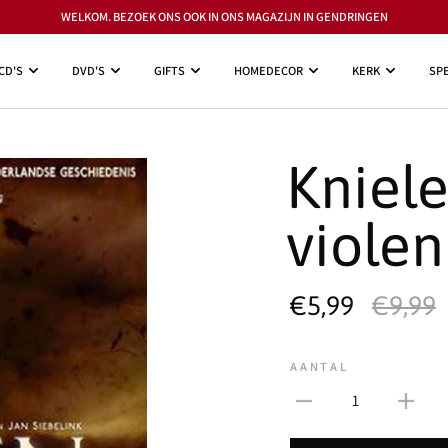
WELKOM. BEZOEK ONS OOK IN ONS MAGAZIJN IN GENDRINGEN
CD'S
DVD'S
GIFTS
HOMEDECOR
KERK
SPE
Kniel
viole
€5,99
€9,99
AANTAL
1