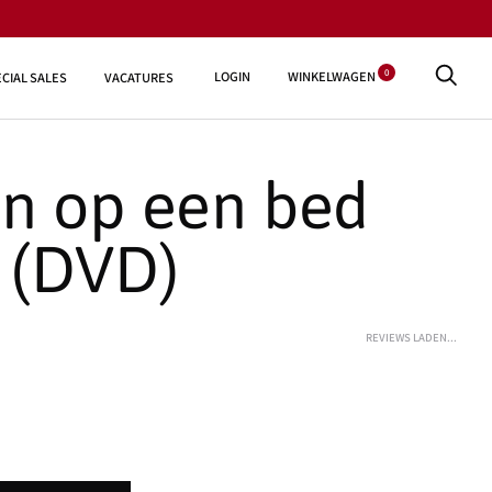
0
LOGIN
WINKELWAGEN
CIAL SALES
VACATURES
en op een bed
n (DVD)
REVIEWS LADEN...