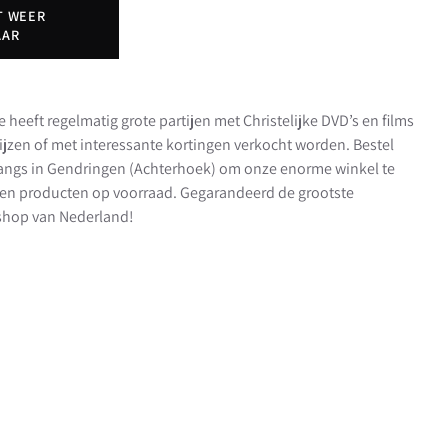
T WEER
AAR
e heeft regelmatig grote partijen met Christelijke DVD’s en films
rijzen of met interessante kortingen verkocht worden. Bestel
 langs in Gendringen (Achterhoek) om onze enorme winkel te
en producten op voorraad. Gegarandeerd de grootste
t shop van Nederland!