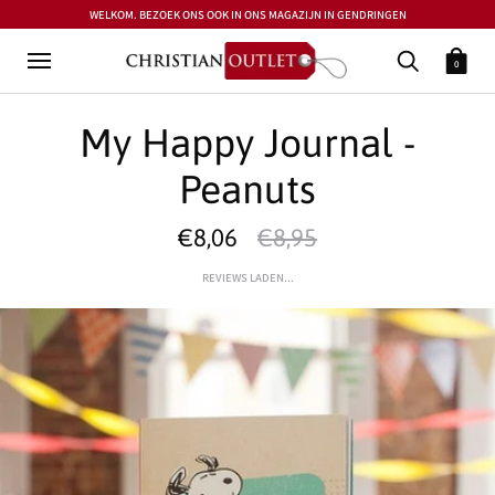
WELKOM. BEZOEK ONS OOK IN ONS MAGAZIJN IN GENDRINGEN
0
My Happy Journal -
Peanuts
€8,06
€8,95
REVIEWS LADEN...