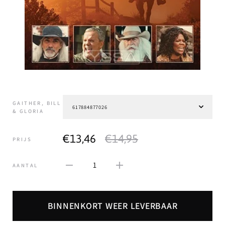
GAITHER, BILL
& GLORIA
€13,46
€14,95
PRIJS
1
AANTAL
BINNENKORT WEER LEVERBAAR