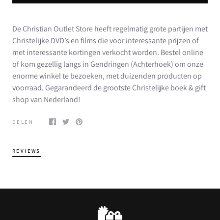
De Christian Outlet Store heeft regelmatig grote partijen met
Christelijke DVD’s en films die voor interessante prijzen of
met interessante kortingen verkocht worden. Bestel online
of kom gezellig langs in Gendringen (Achterhoek) om onze
enorme winkel te bezoeken, met duizenden producten op
voorraad. Gegarandeerd de grootste Christelijke boek & gift
shop van Nederland!
DELEN
REVIEWS