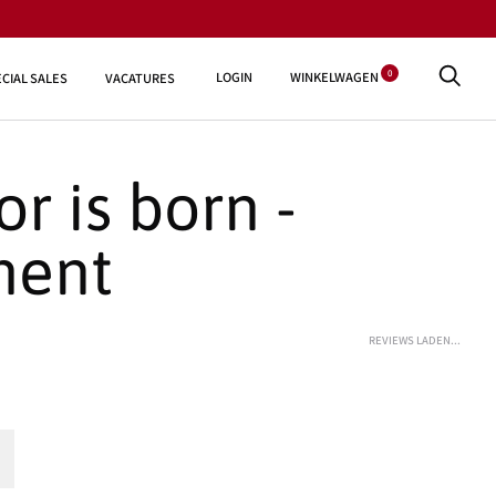
0
LOGIN
WINKELWAGEN
CIAL SALES
VACATURES
or is born -
ment
REVIEWS LADEN...