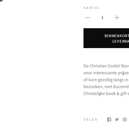
AANTAL
1
BINNENKOR
LEVERB
De Christian Outlet Stor
voor interessante prijz
of kom gezellig langs 
bezoeken, met duizend
Christelijke boek & gif
DELEN