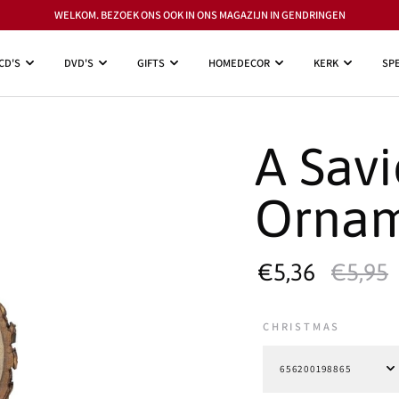
WELKOM. BEZOEK ONS OOK IN ONS MAGAZIJN IN GENDRINGEN
CD'S
DVD'S
GIFTS
HOMEDECOR
KERK
SPE
A Savi
Orna
€5,36
€5,95
CHRISTMAS