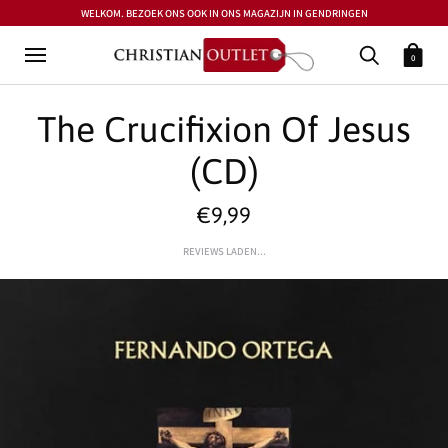
WELKOM. BEZOEK ONS OOK IN ONS MAGAZIJN IN GENDRINGEN
0
The Crucifixion Of Jesus
(CD)
€9,99
REVIEWS LADEN...