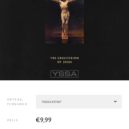
ORTEGA,
FERNANDO
€9,99
PRIJS