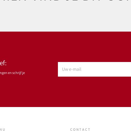
ef:
gen en schrijf je
ENU
CONTACT