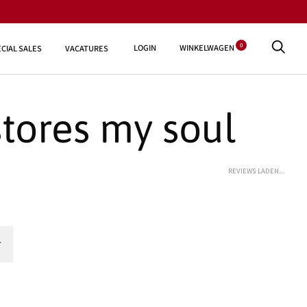
0
LOGIN
WINKELWAGEN
CIAL SALES
VACATURES
tores my soul
REVIEWS LADEN...